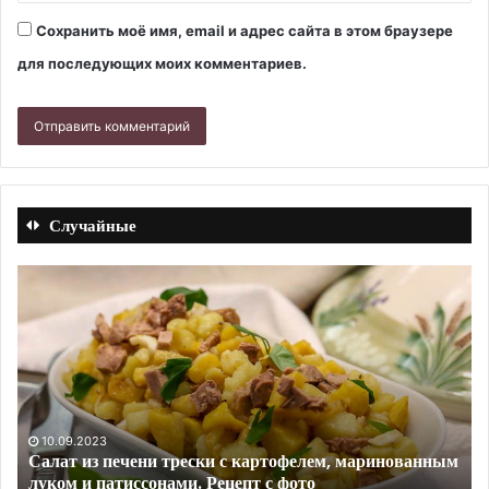
Сохранить моё имя, email и адрес сайта в этом браузере
для последующих моих комментариев.
Случайные
Свиные
Ка
ребрышки
из
с
св
картошкой
ку
в
с
казане,
по
запеченные
и
в
яй
10.09.2023
м
Свиные ребрышки с картошкой в казане, запеченные
духовке.
Ре
в духовке. Рецепт с фото
Рецепт
с