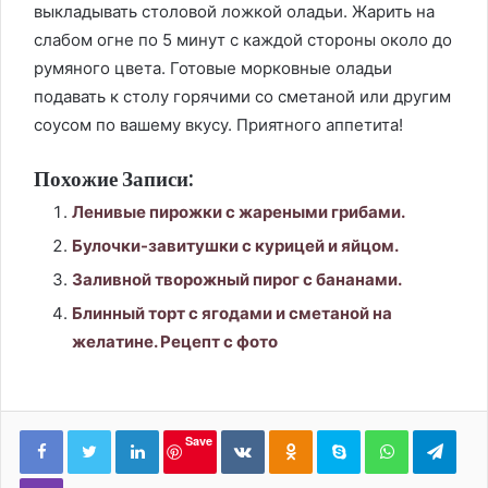
выкладывать столовой ложкой оладьи. Жарить на
слабом огне по 5 минут с каждой стороны около до
румяного цвета. Готовые морковные оладьи
подавать к столу горячими со сметаной или другим
соусом по вашему вкусу. Приятного аппетита!
Похожие Записи:
Ленивые пирожки с жареными грибами.
Булочки-завитушки с курицей и яйцом.
Заливной творожный пирог с бананами.
Блинный торт с ягодами и сметаной на
желатине. Рецепт с фото
LinkedIn
Вконтакте
Одноклассники
Skype
WhatsApp
Tele
Save
Viber