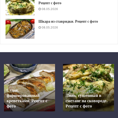
Рецепт с фото
08.05.2026
Шкара из ставридки. Рецепт с фото
08.05.2026
Шкара
Скумбрия
из
в
ставридки.
средиземноморском
Рецепт
маринаде,
08.05.2026
с
запеченная
Скумбрия в
фото
в
средиземноморском
08.05.2026
духовке.
Шкара из ставридки.
маринаде, запеченная в
Рецепт с фото
Рецепт
духовке. Рецепт с фото
с
фото