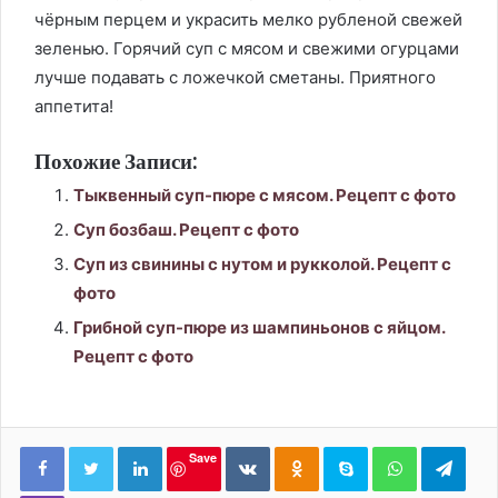
чёрным перцем и украсить мелко рубленой свежей
зеленью. Горячий суп с мясом и свежими огурцами
лучше подавать с ложечкой сметаны. Приятного
аппетита!
Похожие Записи:
Тыквенный суп-пюре с мясом. Рецепт с фото
Суп бозбаш. Рецепт с фото
Суп из свинины с нутом и рукколой. Рецепт с
фото
Грибной суп-пюре из шампиньонов с яйцом.
Рецепт с фото
LinkedIn
Вконтакте
Одноклассники
Skype
WhatsApp
Tele
Save
Viber