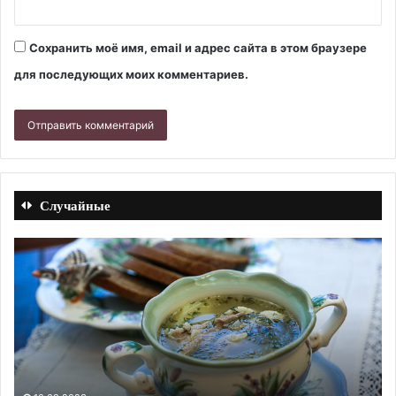
Сохранить моё имя, email и адрес сайта в этом браузере
для последующих моих комментариев.
Случайные
Котлеты
О
из
с
свинины
с
и
в
курицы
ду
с
Ре
сыром
с
чанах.
фо
10.09.2023
Рецепт