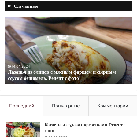
Случайные
Лазанья
Ко
из
из
блинов
ку
с
фа
мясным
и
фаршем
пе
и
Ре
сырным
с
14.04.2024
Лазанья из блинов с мясным фаршем и сырным
соусом
фо
соусом бешамель. Рецепт с фото
бешамель.
Рецепт
с
фото
Последний
Популярные
Комментарии
Котлеты из судака с креветками. Рецепт с
фото