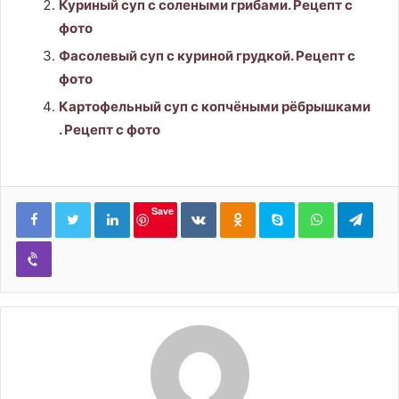
Куриный суп с солеными грибами. Рецепт с
фото
Фасолевый суп с куриной грудкой. Рецепт с
фото
Картофельный суп с копчёными рёбрышками
. Рецепт с фото
LinkedIn
Вконтакте
Одноклассники
Skype
WhatsApp
Tele
Save
Viber