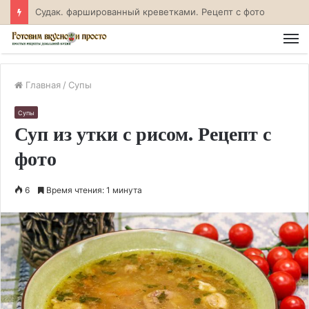
Линь, тушенный в сметане на сковороде. Рецепт с фото
М
Главная
/
Супы
Супы
Суп из утки с рисом. Рецепт с
фото
6
Время чтения: 1 минута