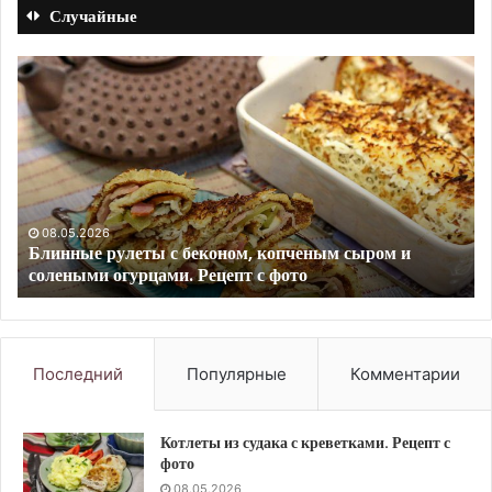
Случайные
Горячий
Пе
шоколад
мя
с
то
яичным
.
желтком.
Ре
Рецепт
с
с
фо
фото
09.09.2023
Горячий шоколад с яичным желтком. Рецепт с фото
Последний
Популярные
Комментарии
Котлеты из судака с креветками. Рецепт с
фото
08.05.2026