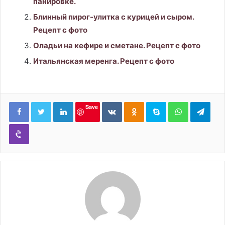
панировке.
Блинный пирог-улитка с курицей и сыром.
Рецепт с фото
Оладьи на кефире и сметане. Рецепт с фото
Итальянская меренга. Рецепт с фото
LinkedIn
Вконтакте
Одноклассники
Skype
WhatsApp
Tele
Save
Viber