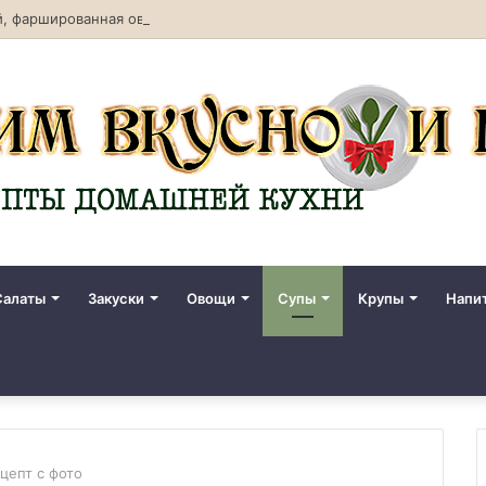
, фаршированная овощами. Рецепт с фото
Салаты
Закуски
Овощи
Супы
Крупы
Напи
цепт с фото