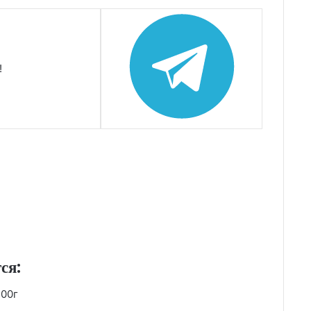
!
ся:
500г