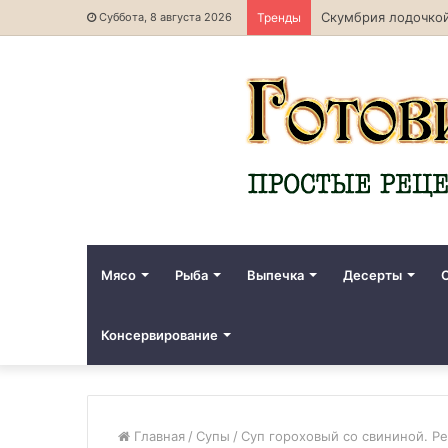
Скумбрия лодочкой
Суббота, 8 августа 2026
Тренды
Мясо
Рыба
Выпечка
Десерты
Консервирование
Главная
/
Супы
/
Суп гороховый со свининой. Ре