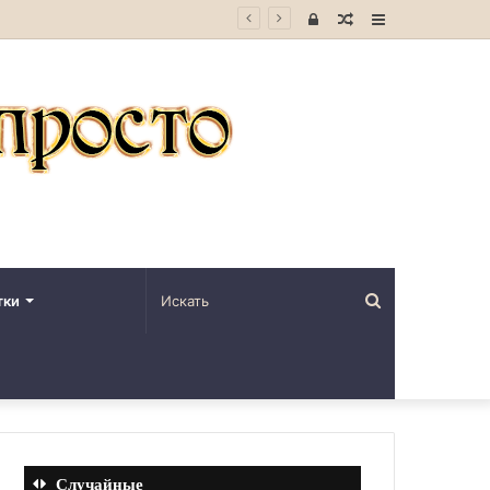
Войти
Случайная
Sidebar
статья
Искать
тки
Случайные