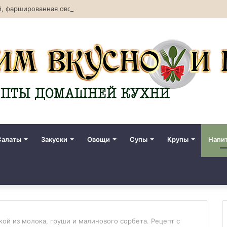
, фаршированная овощами. Рецепт с фото
Салаты
Закуски
Овощи
Супы
Крупы
Напи
ой из молока, груши и малинового сорбета. Рецепт с