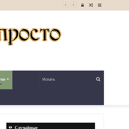
Войти
Случайная
Sidebar
статья
Искать
тки
Случайные