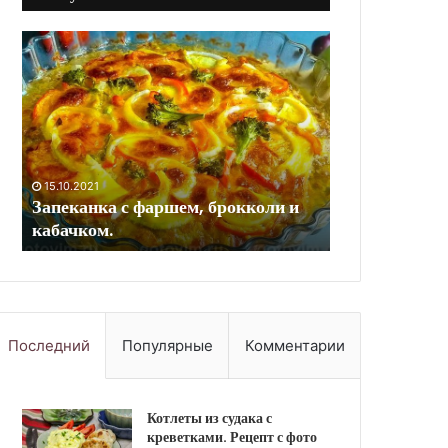
Салат
Бозбаш
Нисуаз.
по-
Рецепт
азербайдж
с
из
фото
баранины.
Рецепт
с
фото
10.09.20
ли и
Бозбаш 
10.09.2023
Салат Нисуаз. Рецепт с фото
баранин
Последний
Популярные
Комментарии
Котлеты из судака с
креветками. Рецепт с фото