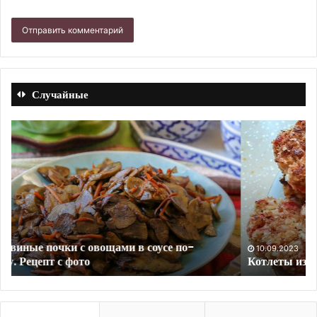
Случайные
Котлеты
За
из
тв
крабовых
пи
палочек.
с
Рецепт
ба
с
фото
10.09.2023
Котлеты из крабовых палочек. Рецепт с фото