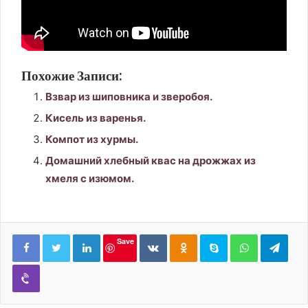
Похожие Записи:
Взвар из шиповника и зверобоя.
Кисель из варенья.
Компот из хурмы.
Домашний хлебный квас на дрожжах из
хмеля с изюмом.
LinkedIn
Вконтакте
Одноклассники
Skype
WhatsApp
Tele
Save
Viber