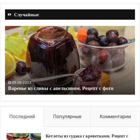
Случайные
Фасоль
Ле
с
го
копченостями.
со
Рецепт
св
с
в
фото
ду
Ре
с
фо
10.09.2023
Фасоль с копченостями. Рецепт с фото
Последний
Популярные
Комментарии
Котлеты из судака с креветками. Рецепт с