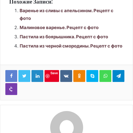
Похожие Записи:
Варенье из сливы с апельсином. Рецепт с
фото
Малиновое варенье. Рецепт с фото
Пастила из боярышника. Рецепт с фото
Пастила из черной смородины. Рецепт с фото
LinkedIn
Вконтакте
Одноклассники
Skype
WhatsApp
Tele
Save
Viber