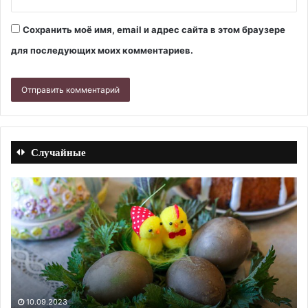
Сохранить моё имя, email и адрес сайта в этом браузере
для последующих моих комментариев.
Случайные
Пюре
Бу
из
за
красной
с
фасоли
ку
с
и
луком
яй
и
сметаной.
10.09.2023
Пюре из красной фасоли с луком и сметаной. Рецепт с
Рецепт