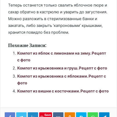
Теперь останется только свалить яблочное пюре и
сахар обратно в кастрюлю и уварить до загустения.
Можно разложить в стерилизованные банки и
закатать, либо закрыть ‘капроновыми’ крышками,
хранится повидло без проблем.
Похожие Записи:
Компот из яблок с лимонами на зиму. Рецепт
с фото
Компот из крыжовника и груш. Рецепт с фото
Компот из крыжовника с яблоками. Рецепт с
фото
Компот из вишни с косточками. Рецепт с фото
LinkedIn
Вконтакте
Одноклассники
Skype
WhatsApp
Tele
Save