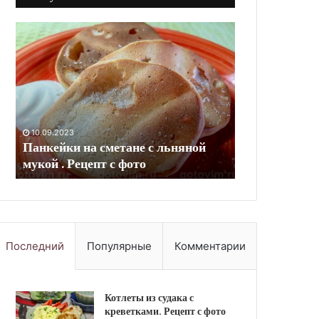
Оладьи
Голубцы
с
с
карамелизированной
картофелем
айвой.
и
Рецепт
грибами.
с
Рецепт
фото
с
10.09.2023
фото
10.09.2023
Оладьи с карамелизированной
Голубцы с ка
айвой. Рецепт с фото
Рецепт с фот
Последний
Популярные
Комментарии
Котлеты из судака с
креветками. Рецепт с фото