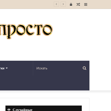
Войти
Случайная
Sidebar
статья
Искать
тки
Случайные