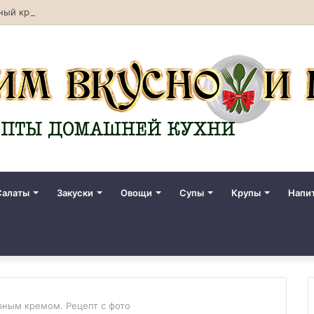
ный креветками. Рецепт с фото
Салаты
Закуски
Овощи
Супы
Крупы
Напи
рным кремом. Рецепт с фото