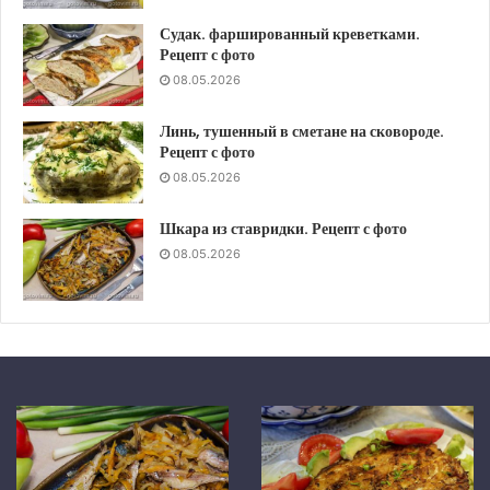
Судак. фаршированный креветками.
Рецепт с фото
08.05.2026
Линь, тушенный в сметане на сковороде.
Рецепт с фото
08.05.2026
Шкара из ставридки. Рецепт с фото
08.05.2026
Беломорская
Чесночный
сельдь,
суп
запеченная
по-
в
чешски