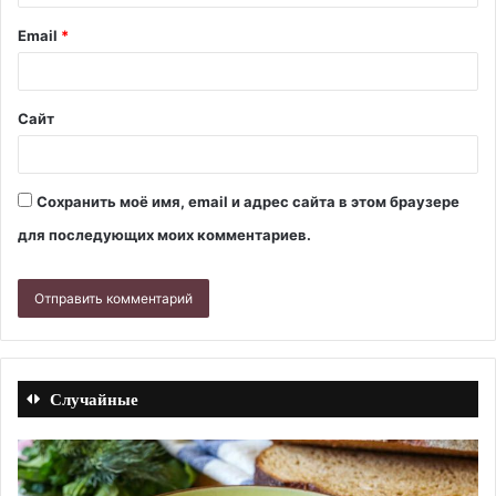
Email
*
Сайт
Сохранить моё имя, email и адрес сайта в этом браузере
для последующих моих комментариев.
Случайные
Кефаль,
Пе
жаренная
шн