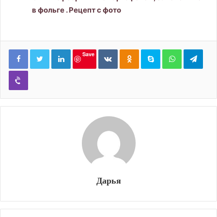
в фольге . Рецепт с фото
LinkedIn
Вконтакте
Одноклассники
Skype
WhatsApp
Tele
Save
Viber
Дарья