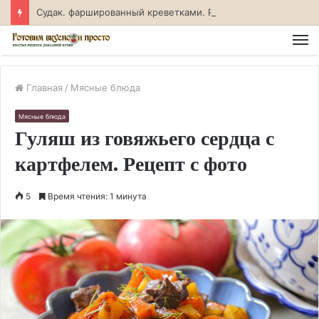
Судак. фаршированный креветками. Рецепт с фото
М
Главная
/
Мясные блюда
Мясные блюда
Гуляш из говяжьего сердца с
картфелем. Рецепт с фото
5
Время чтения: 1 минута