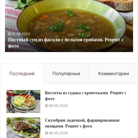
с
Ре
апельсином
с
и
фо
чесноком.
Рецепт
с
08.05.2026
Кефаль, жаренная с апельсином и чесноком. Рецепт с
фото
фото
Последний
Популярные
Комментарии
Котлеты из судака с креветками. Рецепт с
фото
08.05.2026
Скумбрия лодочкой, фаршированная
овощами. Рецепт с фото
08.05.2026