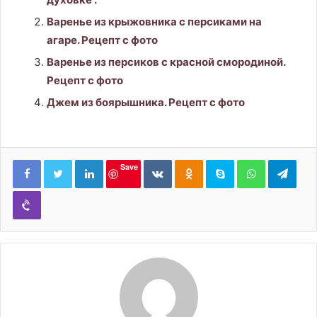
Варенье из крыжовника с персиками на
агаре. Рецепт с фото
Варенье из персиков с красной смородиной.
Рецепт с фото
Джем из боярышника. Рецепт с фото
LinkedIn
Вконтакте
Одноклассники
Skype
WhatsApp
Tele
Save
Viber