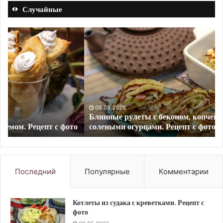
Случайные
Блинные
Ку
рулеты
ку
с
с
беконом,
ов
копченым
«А
сыром
до
и
.
солеными
Ре
08.05.2026
Блинные рулеты с беконом, копченым сыром и
огурцами.
с
о
солеными огурцами. Рецепт с фото
Рецепт
фо
с
фото
Последний
Популярные
Комментарии
Котлеты из судака с креветками. Рецепт с
фото