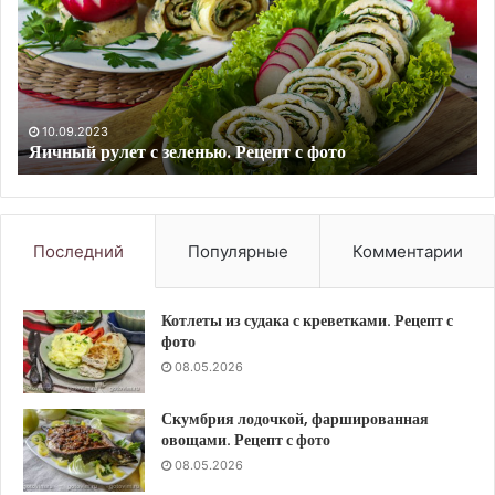
с
из
шампиньонами.
со
Рецепт
гр
с
и
фото
зе
Ре
10.09.2023
Запеканка из фасоли с шампиньонами. Рецепт с фото
с
фо
Последний
Популярные
Комментарии
Котлеты из судака с креветками. Рецепт с
фото
08.05.2026
Скумбрия лодочкой, фаршированная
овощами. Рецепт с фото
08.05.2026