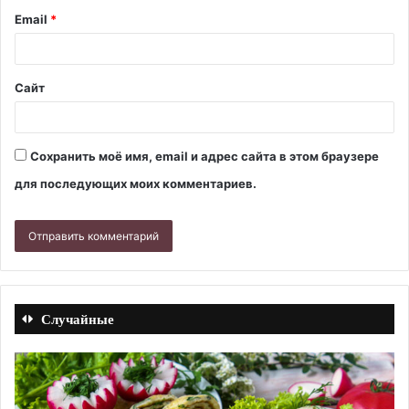
Email
*
Сайт
Сохранить моё имя, email и адрес сайта в этом браузере
для последующих моих комментариев.
Случайные
Запеканка
Б
из
с
фасоли
на