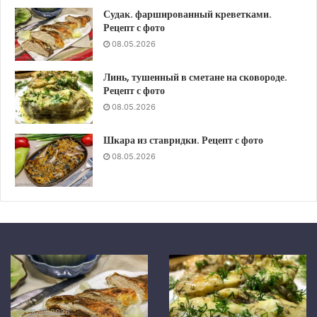
Судак. фаршированный креветками.
Рецепт с фото
08.05.2026
Линь, тушенный в сметане на сковороде.
Рецепт с фото
08.05.2026
Шкара из ставридки. Рецепт с фото
08.05.2026
Шкара
Скумбрия
из
в
ставридки.
средиземноморском
Рецепт
маринаде,
08.05.2026