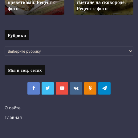
духовке.
Шкара из ставридки.
маринаде, запеченная в
Рецепт с фото
Рецепт
духовке. Рецепт с фото
с
фото
Рубрики
Рубрики
Мы в соц. сетях
Facebook
Twitter
YouTube
vk.com
Одноклассники
Telegram
О сайте
Главная