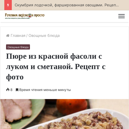
Скумбрия лодочкой, фаршированная овощами. Рецепт с фото
М
Главная
/
Овощные блюда
Овощные блюда
Пюре из красной фасоли с
луком и сметаной. Рецепт с
фото
8
Время чтения меньше минуты