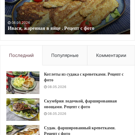
с
в
фото
ду
(б
яи
08.05.2026
Макрурус, жаренный в панировке. Рецепт с фото
Ре
с
фо
Последний
Популярные
Комментарии
Котлеты из судака с креветками. Рецепт с
фото
08.05.2026
Скумбрия лодочкой, фаршированная
овощами. Рецепт с фото
08.05.2026
Судак. фаршированный креветками.
Рецепт с фото