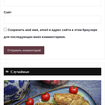
Сайт
Сохранить моё имя, email и адрес сайта в этом браузере
для последующих моих комментариев.
Случайные
Макрурус,
Ко
жаренный
из
в
св
панировке.
с
Рецепт
ка