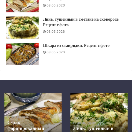
08.05.2026
Линь, тушенный в сметане на сковороде.
Рецепт с фото
08.05.2026
Шкара из ставридки. Рецепт с фото
08.05.2026
Шкара
Скумбрия
из
в
ставридки.
средиземноморском
Рецепт
маринаде,
08.05.2026
с
запеченная
Скумбрия в
фото
в
средиземноморском
08.05.2026