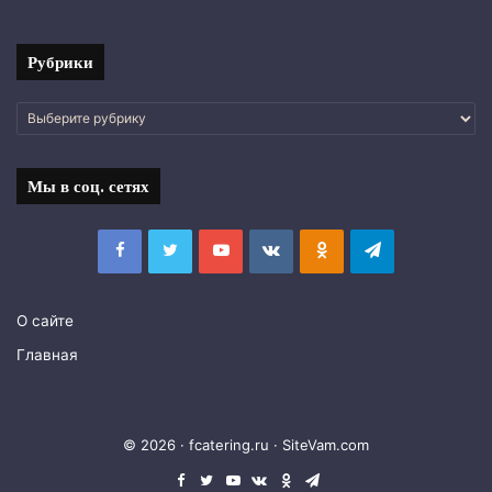
фото
Рубрики
Рубрики
Мы в соц. сетях
Facebook
Twitter
YouTube
vk.com
Одноклассники
Telegram
О сайте
Главная
© 2026 · fcatering.ru ·
SiteVam.com
Facebook
Twitter
YouTube
vk.com
Одноклассники
Telegram