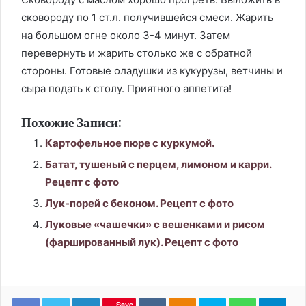
сковороду по 1 ст.л. получившейся смеси. Жарить
на большом огне около 3-4 минут. Затем
перевернуть и жарить столько же с обратной
стороны. Готовые оладушки из кукурузы, ветчины и
сыра подать к столу. Приятного аппетита!
Похожие Записи:
Картофельное пюре с куркумой.
Батат, тушеный с перцем, лимоном и карри.
Рецепт с фото
Лук-порей с беконом. Рецепт с фото
Луковые «чашечки» с вешенками и рисом
(фаршированный лук). Рецепт с фото
LinkedIn
Вконтакте
Одноклассники
Skype
WhatsApp
Tele
Save