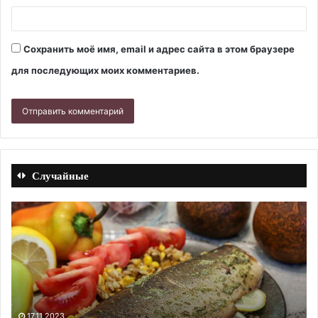
Сохранить моё имя, email и адрес сайта в этом браузере
для последующих моих комментариев.
Случайные
Компот
Пе
из
мя
яблок
то
и
.
клюквы.
Ре
Рецепт
с
с
фо
фото