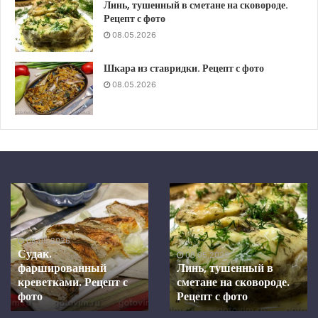
Линь, тушенный в сметане на сковороде.
Рецепт с фото
08.05.2026
Шкара из ставридки. Рецепт с фото
08.05.2026
Шкара
Скумбрия
из
в
ставридки.
средиземноморском
Рецепт
маринаде,
08.05.2026
с
запеченная
Скумбрия в
фото
в
средиземноморском
08.05.2026
духовке.
Шкара из ставридки.
маринаде, запеченная в
Рецепт с фото
Рецепт
духовке. Рецепт с фото
с