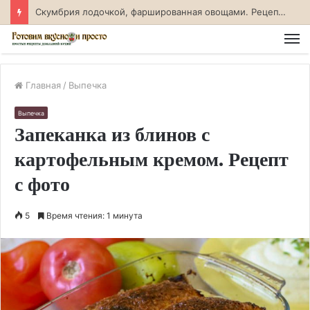
Скумбрия лодочкой, фаршированная овощами. Рецепт с фото
М
Главная
/
Выпечка
Выпечка
Запеканка из блинов с
картофельным кремом. Рецепт
с фото
5
Время чтения: 1 минута