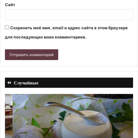
Сайт
Сохранить моё имя, email и адрес сайта в этом браузере
для последующих моих комментариев.
Случайные
Белковый
Хе
крем
в
с
то
творожным
со
или
на
сливочным
ск
сыром.
Ре