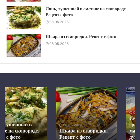
Линь, тушенный в сметане на сковороде.
Рецепт с фото
08.05.2026
Шкара из ставридки. Рецепт с фото
08.05.2026
Шкара
Скумбрия
из
в
ставридки.
средиземноморском
Рецепт
маринаде,
08.05.2026
с
запеченная
Скумбрия в
фото
в
средиземноморском
08.05.2026
духовке.
Шкара из ставридки.
маринаде, запеченная в
Рецепт с фото
Рецепт
духовке. Рецепт с фото