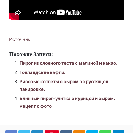
Источник
Похожие Записи:
Пирог из слоеного теста с малиной и какао.
Голландские вафли.
Рисовые котлеты с сыром в хрустящей
панировке.
Блинный пирог-улитка с курицей и сыром.
Рецепт с фото
LinkedIn
Вконтакте
Одноклассники
Skype
WhatsApp
Tele