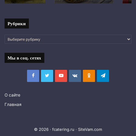
с
фото
Рубрики
Рубрики
Мы в соц. сетях
Facebook
Twitter
YouTube
vk.com
Одноклассники
Telegram
О сайте
Главная
© 2026 · fcatering.ru ·
SiteVam.com