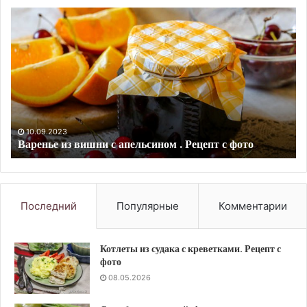
Слоеный
Фр
салат
с
с
ов
печенью
Ре
трески.
с
Рецепт
фо
с
фото
10.09.2023
Слоеный салат с печенью трески. Рецепт с фото
Последний
Популярные
Комментарии
Котлеты из судака с креветками. Рецепт с
фото
08.05.2026