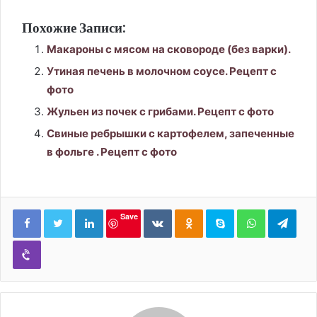
Похожие Записи:
Макароны с мясом на сковороде (без варки).
Утиная печень в молочном соусе. Рецепт с
фото
Жульен из почек с грибами. Рецепт с фото
Свиные ребрышки с картофелем, запеченные
в фольге . Рецепт с фото
LinkedIn
Вконтакте
Одноклассники
Skype
WhatsApp
Tele
Save
Viber