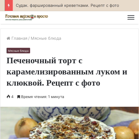
Линь, тушенный в сметане на сковороде. Рецепт с фото
М
Главная
/
Мясные блюда
Мясные блюда
Печеночный торт с
карамелизированным луком и
клюквой. Рецепт с фото
4
Время чтения: 1 минута