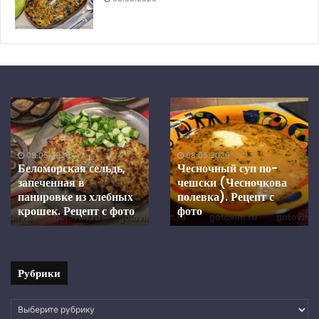
Беломорская
Чесночный
сельдь,
суп
запеченная
по-
в
чешски
08.05.2026
08.05.2026
панировке
(Чесночкова
Беломорская сельдь,
Чесночный суп по-
из
полевка).
запеченная в
чешски (Чесночкова
хлебных
Рецепт
панировке из хлебных
полевка). Рецепт с
крошек.
крошек. Рецепт с фото
с
фото
Рецепт
фото
с
фото
Рубрики
Рубрики