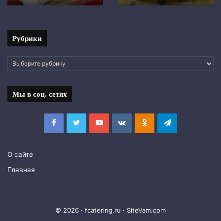
с
фото
Рубрики
Рубрики
Мы в соц. сетях
Facebook
Twitter
YouTube
vk.com
Одноклассники
Telegram
О сайте
Главная
© 2026 · fcatering.ru ·
SiteVam.com