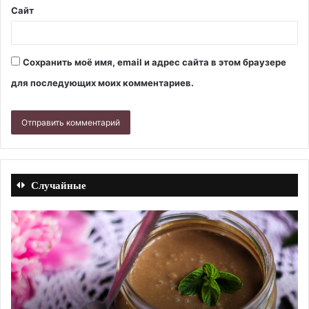
Сайт
Сохранить моё имя, email и адрес сайта в этом браузере
для последующих моих комментариев.
Случайные
Пастила
Ва
из
из
красной
че
смородины
бе
в
ко
электрической
в
сушилке.
ду