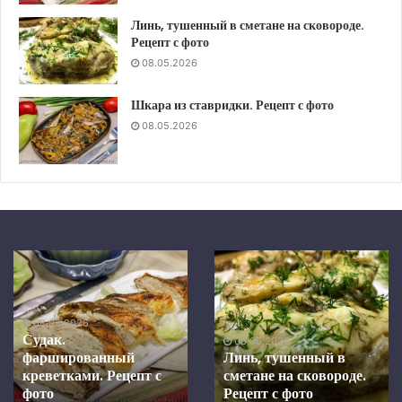
Линь, тушенный в сметане на сковороде.
Рецепт с фото
08.05.2026
Шкара из ставридки. Рецепт с фото
08.05.2026
Шкара
Скумбрия
из
в
ставридки.
средиземноморском
Рецепт
маринаде,
08.05.2026
с
запеченная
Скумбрия в
фото
в
средиземноморском
08.05.2026
духовке.
.
Шкара из ставридки.
маринаде, запеченная
Рецепт с фото
Рецепт
духовке. Рецепт с фот