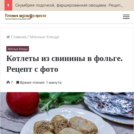
Скумбрия лодочкой, фаршированная овощами. Рецепт с фото
М
Главная
/
Мясные блюда
Мясные блюда
Котлеты из свинины в фольге.
Рецепт с фото
7
Время чтения: 1 минута