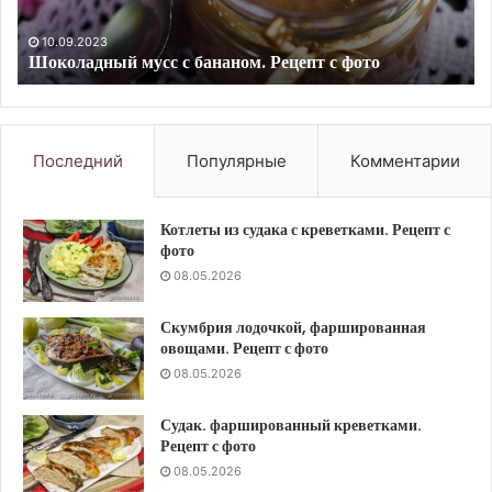
Рецепт
Ре
10.09.2023
Пастила из красной смородины в электрической
с
с
сушилке. Рецепт с фото
фото
фо
Последний
Популярные
Комментарии
Котлеты из судака с креветками. Рецепт с
фото
08.05.2026
Скумбрия лодочкой, фаршированная
овощами. Рецепт с фото
08.05.2026
Судак. фаршированный креветками.
Рецепт с фото
08.05.2026