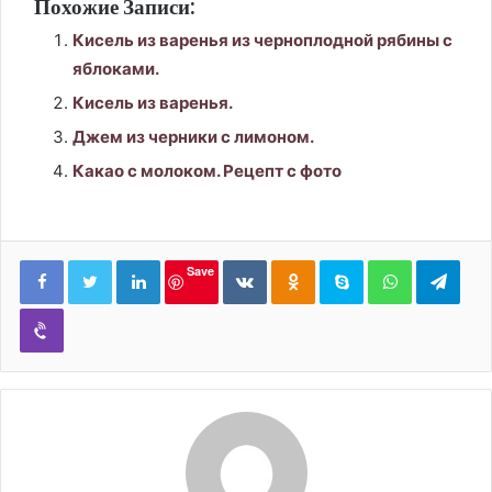
Похожие Записи:
Кисель из варенья из черноплодной рябины с
яблоками.
Кисель из варенья.
Джем из черники с лимоном.
Какао с молоком. Рецепт с фото
LinkedIn
Вконтакте
Одноклассники
Skype
WhatsApp
Tele
Save
Viber