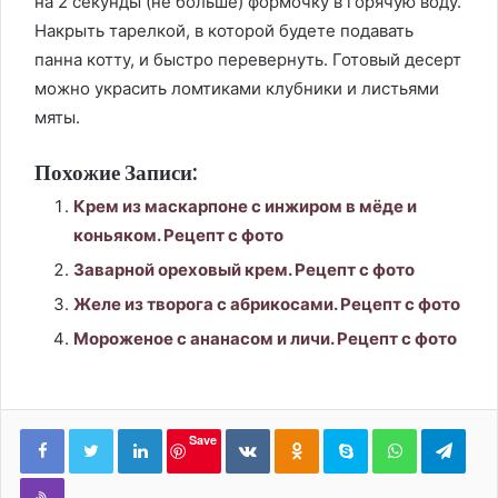
на 2 секунды (не больше) формочку в горячую воду.
Накрыть тарелкой, в которой будете подавать
панна котту, и быстро перевернуть. Готовый десерт
можно украсить ломтиками клубники и листьями
мяты.
Похожие Записи:
Крем из маскарпоне с инжиром в мёде и
коньяком. Рецепт с фото
Заварной ореховый крем. Рецепт с фото
Желе из творога с абрикосами. Рецепт с фото
Мороженое с ананасом и личи. Рецепт с фото
LinkedIn
Вконтакте
Одноклассники
Skype
WhatsApp
Tele
Save
Viber