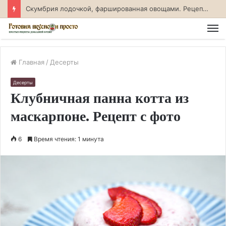
Скумбрия лодочкой, фаршированная овощами. Рецепт с фото
М
Главная
/
Десерты
Десерты
Клубничная панна котта из
маскарпоне. Рецепт с фото
6
Время чтения: 1 минута