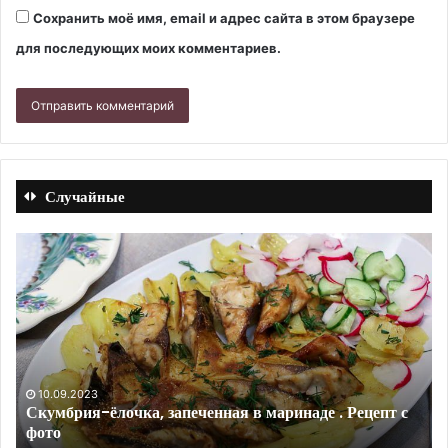
Сохранить моё имя, email и адрес сайта в этом браузере
для последующих моих комментариев.
Случайные
Картофельное
Ма
пюре
из
с
кр
куркумой.
см
Ре
с
фо
23.10.2021
Картофельное пюре с куркумой.