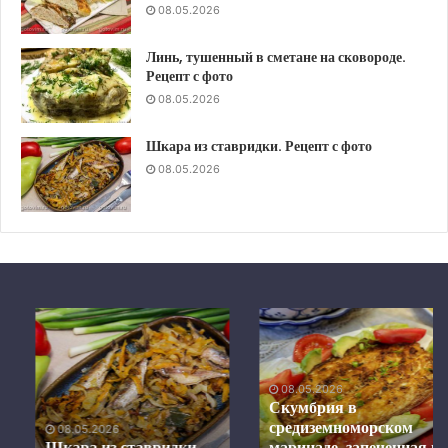
08.05.2026
Линь, тушенный в сметане на сковороде.
Рецепт с фото
08.05.2026
Шкара из ставридки. Рецепт с фото
08.05.2026
Шкара
Скумбрия
из
в
ставридки.
средиземноморском
Рецепт
маринаде,
08.05.2026
с
запеченная
Скумбрия в
фото
в
средиземноморском
08.05.2026
духовке.
Шкара из ставридки.
маринаде, запеченная в