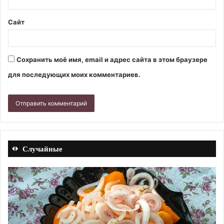
Сайт
Сохранить моё имя, email и адрес сайта в этом браузере
для последующих моих комментариев.
Случайные
Лук,
Па
маринованный
из
с
кр
сумахом
см
в
в
вине.
эл