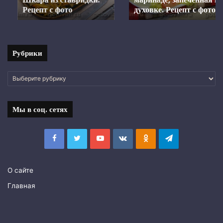
Рецепт с фото
Рецепт
духовке. Рецепт с фото
с
фото
Рубрики
Рубрики
Мы в соц. сетях
Facebook
Twitter
YouTube
vk.com
Одноклассники
Telegram
О сайте
Главная