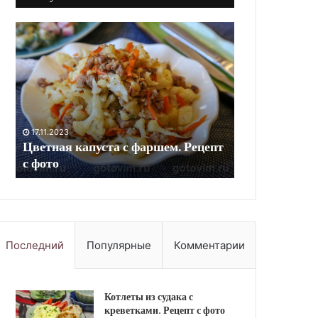
Скумбрия
Ризотто
в
с
духовке
лисичками.
с
Рецепт
морковью
с
и
фото
луком.
Рецепт
10.09.2023
пт
Скумбрия в духовке с морковью и
с
10.09.2023
луком. Рецепт с фото
Ризотто с л
фото
Последний
Популярные
Комментарии
Котлеты из судака с
креветками. Рецепт с фото