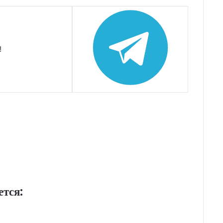
!
ется: