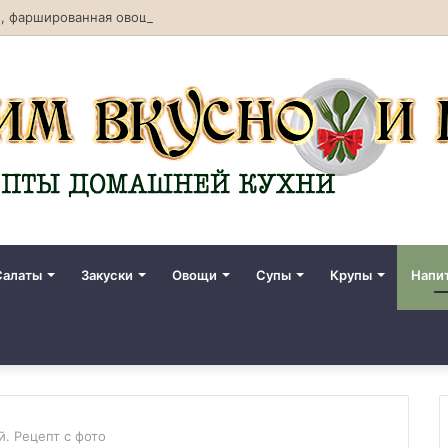
, фаршированная овощами. Рецепт с фото
Салаты
Закуски
Овощи
Супы
Крупы
Напи
. Рецепт с фото