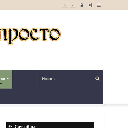
Войти
Случайная
Sidebar
статья
Искать
тки
Случайные