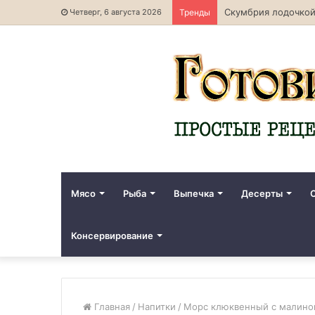
Скумбрия лодочкой
Четверг, 6 августа 2026
Тренды
Мясо
Рыба
Выпечка
Десерты
Консервирование
Главная
/
Напитки
/
Морс клюквенный с малиной