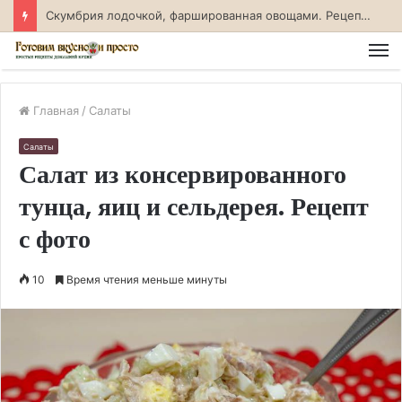
Скумбрия лодочкой, фаршированная овощами. Рецепт с фото
М
Главная
/
Салаты
Салаты
Салат из консервированного
тунца, яиц и сельдерея. Рецепт
с фото
10
Время чтения меньше минуты