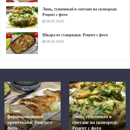
Линь, тушенный в сметане на сковороде.
Рецепт с фото
08.05.2026
Шкара из ставридки. Рецепт с фото
08.05.2026
Шкара
Скумбрия
из
в
ставридки.
средизем
Рецепт
маринаде
08.05.2
с
запеченна
Скумбр
026
.
фото
в
тушенный в
средиз
08.05.2026
духовке.
 на сковороде.
Шкара из ставридки.
маринад
с фото
Рецепт с фото
Рецепт
духовке