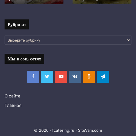
с
фото
Рубрики
Рубрики
Мы в соц. сетях
Facebook
Twitter
YouTube
vk.com
Одноклассники
Telegram
О сайте
Главная
© 2026 · fcatering.ru ·
SiteVam.com