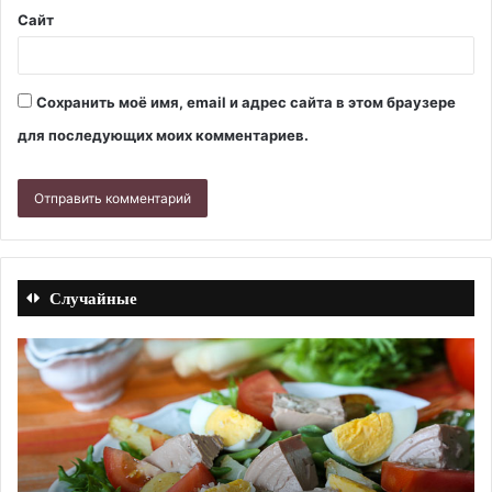
Сайт
Сохранить моё имя, email и адрес сайта в этом браузере
для последующих моих комментариев.
Случайные
Жевательный
мармелад.
Рецепт
с
фото