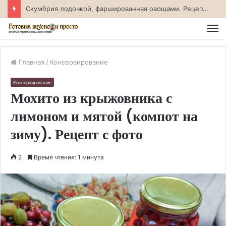
Скумбрия лодочкой, фаршированная овощами. Рецепт с фото
М
Главная
/
Консервирование
Консервирование
Мохито из крыжовника с
лимоном и мятой (компот на
зиму). Рецепт с фото
2
Время чтения: 1 минута