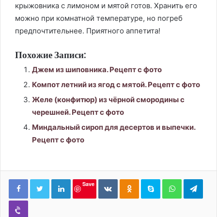
крыжовника с лимоном и мятой готов. Хранить его
можно при комнатной температуре, но погреб
предпочтительнее. Приятного аппетита!
Похожие Записи:
Джем из шиповника. Рецепт с фото
Компот летний из ягод с мятой. Рецепт с фото
Желе (конфитюр) из чёрной смородины с
черешней. Рецепт с фото
Миндальный сироп для десертов и выпечки.
Рецепт с фото
LinkedIn
Вконтакте
Одноклассники
Skype
WhatsApp
Tele
Save
Viber